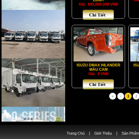
LẠNH
Gi
Giá: 695,000,000 VNĐ
ISUZU DMAX HILANDER
IS
MÀU CAM
Giá: 0 VNĐ
«
‹
1
2
Trang Chủ
Giới Thiệu
Sản Phẩ