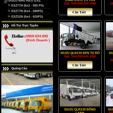
COMPOSITE 1.9 TÁN
ISUZU ĐẦU KÉO EXZ
Giá: 540,000,000 VNĐ
G
EXZ77H (6x2 - 380 PS)
EXZ77N (6x4 - 380PS)
EXZ52N (6x4 - 420PS)
Hổ Trợ Trực Tuyến
0909.634.692
(Kinh Doanh )
ISUZU QLR230 BEN TỰ ĐỔ
IS
Giá: 590,000,000 VNĐ
G
Quảng Cáo
ISUZU QLR230 ĐÔNG
IS