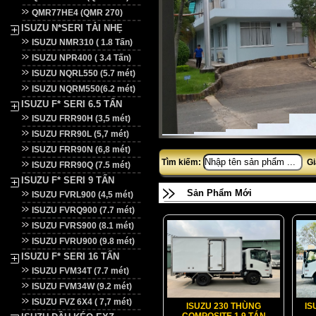
QMR77HE4 (QMR 270)
ISUZU N*SERI TẢI NHẸ
ISUZU NMR310 ( 1.8 Tấn)
ISUZU NPR400 ( 3.4 Tấn)
ISUZU NQRL550 (5.7 mét)
ISUZU NQRM550(6.2 mét)
ISUZU F* SERI 6.5 TẤN
ISUZU FRR90H (3,5 mét)
ISUZU FRR90L (5,7 mét)
ISUZU FRR90N (6,8 mét)
Tìm kiếm:
Gi
ISUZU FRR90Q (7.5 mét)
ISUZU F* SERI 9 TẤN
Sản Phẩm Mới
ISUZU FVRL900 (4,5 mét)
ISUZU FVRQ900 (7.7 mét)
ISUZU FVRS900 (8.1 mét)
ISUZU FVRU900 (9.8 mét)
ISUZU F* SERI 16 TẤN
ISUZU FVM34T (7.7 mét)
ISUZU FVM34W (9.2 mét)
ISUZU FVZ 6X4 ( 7,7 mét)
ISUZU 230 THÙNG
IS