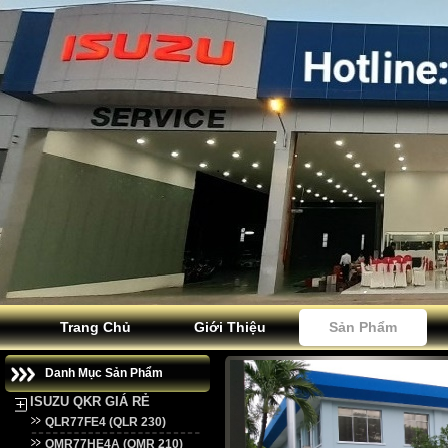
Trang Chủ
Giới Thiệu
Sản Phẩm
Danh Mục Sản Phẩm
ISUZU QKR GIÁ RẺ
QLR77FE4 (QLR 230)
QMR77HE4A (QMR 210)