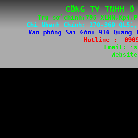
CÔNG TY TNHH Ô
Trụ sở chính:795 XLHN,Kp4,P
Chi Nhánh Chính: 
270-3
69 QL51,
Văn phòng Sài Gòn
: 
916 Quang 
Hotline :  
090
Email: 
is
Website