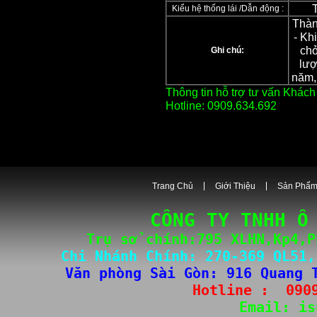
T
Kiểu hệ thống lái /Dẫn động :
Thàn
- Kh
chở
Ghi chú:
lượ
năm,
Thông tin hỗ trợ tư vấn Khác
Hotline:
0909.634.692
Website sản phẩm:
https://i
Website tin tức:
http://xetaic
Trang Chủ
Giới Thiệu
Sản Phẩ
CÔNG TY TNHH Ô
Trụ sở chính:795 XLHN,Kp4,P
Chi Nhánh Chính: 
270-3
69 QL51,
Văn phòng Sài Gòn
: 
916 Quang 
Hotline :  
090
Email: 
is