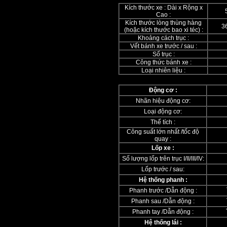
Kích thước xe : Dài x Rộng x
Cao :
Kích thước lòng thùng hàng
36
(hoặc kích thước bao xi téc) :
Khoảng cách trục :
Vết bánh xe trước / sau :
Số trục :
Công thức bánh xe :
Loại nhiên liệu :
Động cơ :
Nhãn hiệu động cơ:
Loại động cơ:
Thể tích :
Công suất lớn nhất /tốc độ
quay :
Lốp xe :
Số lượng lốp trên trục I/II/III/IV:
Lốp trước / sau:
Hệ thống phanh :
Phanh trước /Dẫn động :
Phanh sau /Dẫn động :
Phanh tay /Dẫn động :
Hệ thống lái :