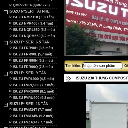
QMR77HE4 (QMR 270)
ISUZU N*SERI TẢI NHẸ
ISUZU NMR310 ( 1.8 Tấn)
ISUZU NPR400 ( 3.4 Tấn)
ISUZU NQRL550 (5.7 mét)
ISUZU NQRM550(6.2 mét)
ISUZU F* SERI 6.5 TẤN
ISUZU FRR90H (3,5 mét)
ISUZU FRR90L (5,7 mét)
ISUZU FRR90N (6,8 mét)
Tìm kiếm:
Gi
ISUZU FRR90Q (7.5 mét)
ISUZU F* SERI 9 TẤN
ISUZU 230 THÙNG COMPOSIT
ISUZU FVRL900 (4,5 mét)
ISUZU FVRQ900 (7.7 mét)
ISUZU FVRS900 (8.1 mét)
ISUZU FVRU900 (9.8 mét)
ISUZU F* SERI 16 TẤN
ISUZU FVM34T (7.7 mét)
ISUZU FVM34W (9.2 mét)
ISUZU FVZ 6X4 ( 7,7 mét)