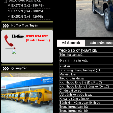
ISUZU ĐẦU KÉO EXZ
EXZ77H (6x2 - 380 PS)
EXZ77N (6x4 - 380PS)
EXZ52N (6x4 - 420PS)
Hổ Trợ Trực Tuyến
0909.634.692
(Kinh Doanh )
Mô tả chi tiết
Sản phẩm cùng 
THÔNG SỐ KỸ THUÂT XE:
Tên nhà sản xuất
Địa chỉ nhà sản xuất
Xuất xứ
Quảng Cáo
Số chứng nhận phê duyệt (TA)
Mã kiểu loại
Tiêu chuẩn khí xả
Kích thước tổng thể (D x R x C)
Kích thước lọt lòng thùng xe (Dx xC)
Chiều dài cơ sở
Vệt bánh xe trước & sau
Khoảng sáng gầm xe
Bánh kính vòng quay tối thiểu
Trọng lượng bản thân
Trọng lượng toàn bộ