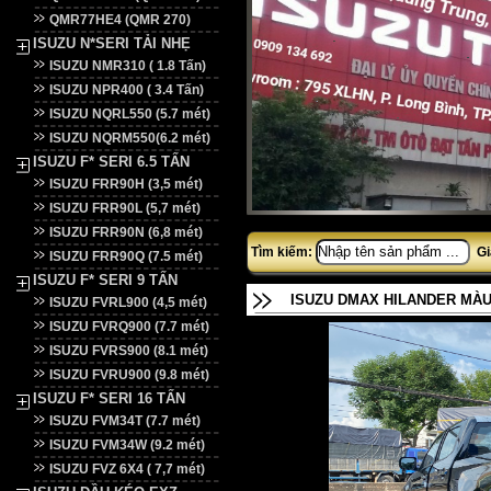
QMR77HE4 (QMR 270)
ISUZU N*SERI TẢI NHẸ
ISUZU NMR310 ( 1.8 Tấn)
ISUZU NPR400 ( 3.4 Tấn)
ISUZU NQRL550 (5.7 mét)
ISUZU NQRM550(6.2 mét)
ISUZU F* SERI 6.5 TẤN
ISUZU FRR90H (3,5 mét)
ISUZU FRR90L (5,7 mét)
ISUZU FRR90N (6,8 mét)
Tìm kiếm:
Gi
ISUZU FRR90Q (7.5 mét)
ISUZU F* SERI 9 TẤN
ISUZU DMAX HILANDER MÀ
ISUZU FVRL900 (4,5 mét)
ISUZU FVRQ900 (7.7 mét)
ISUZU FVRS900 (8.1 mét)
ISUZU FVRU900 (9.8 mét)
ISUZU F* SERI 16 TẤN
ISUZU FVM34T (7.7 mét)
ISUZU FVM34W (9.2 mét)
ISUZU FVZ 6X4 ( 7,7 mét)