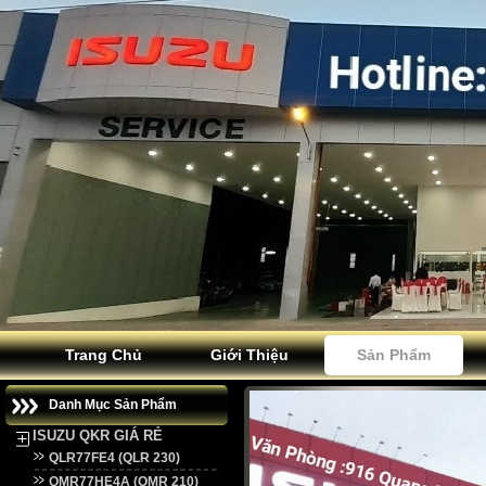
Trang Chủ
Giới Thiệu
Sản Phẩm
Danh Mục Sản Phẩm
ISUZU QKR GIÁ RẺ
QLR77FE4 (QLR 230)
QMR77HE4A (QMR 210)