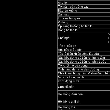
Ăng-ten
Tay nắm cửa bửng sau
Bậc lên xuống
Cản sau
Lót sàn thùng xe
Vô lăng
Ốp trang trí đồng hồ táp lô
Đồng hồ táp lô
V
Ghế ngồi
H
H
Táp pi cửa xe
Hộc cửa gió 2 bên
Táp lô điều khiển công tắc cửa
Nắp hộc đựng đồ tiện ích trung tâm
Nắp hộc đựng đồ tiện ích phía trước
Tay chốt mở cửa trong
Tính năng đèn chờ dẫn đường
Chìa khóa thông minh & khởi động bằ
Mở cửa thông minh
Khởi động từ xa
Cửa sổ điện
Hệ thống điều hòa
Hệ thống giải trí
Hệ thống loa