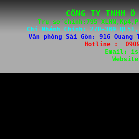
CÔNG TY TNHH Ô
Trụ sở chính:795 XLHN,Kp4,P
Chi Nhánh Chính: 
270-3
69 QL51,
Văn phòng Sài Gòn
: 
916 Quang 
Hotline :  
090
Email: 
is
Website