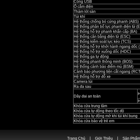
Cổng USB
Ổ cắm điện
Thảm lót sàn
Túi khí
Hệ thống chống bó cứng phanh (ABS)
Hệ thống phân bổ lực phanh điện tử (
Hệ thống hỗ trợ phanh khẩn cấp (BA)
Hệ thống cân bằng điện tử (ESC)
Hệ thống kiểm soát lực kéo (TCS)
Hệ thống hỗ trợ khởi hành ngang dốc 
Hệ thống hỗ trợ xuống dốc (HDC)
Hệ thống ga tự động
Hệ thống phanh thông minh (BOS)
Hệ thống cảnh báo điểm mù (BSM)
Cảnh báo phương tiện cắt ngang (RCT
Hệ thống hỗ trợ đỗ xe
Camera lùi
Ra đa sau
H
Dây đai an toàn
H
Khóa cửa trung tâm
Khóa cửa tự động theo tốc độ
Khóa cửa tự động mở khi túi khí bung
Khóa cửa bảo vệ trẻ em
Trang Chủ
Giới Thiệu
Sản Phẩ