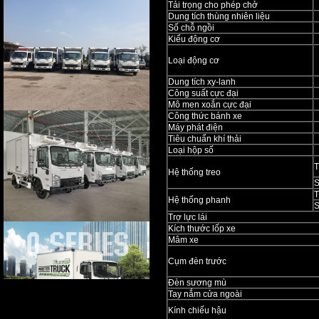
Tải trọng cho phép chở
Dung tích thùng nhiên liệu
Số chỗ ngồi
Kiểu động cơ
Loại động cơ
Dung tích xy-lanh
Công suất cực đại
Mô men xoắn cực đại
Công thức bánh xe
Máy phát điện
Tiêu chuẩn khí thải
Loại hộp số
T
Hệ thống treo
T
Hệ thống phanh
Trợ lực lái
Kích thước lốp xe
Mâm xe
Cụm đèn trước
Đèn sương mù
Tay nắm cửa ngoài
Kính chiếu hậu