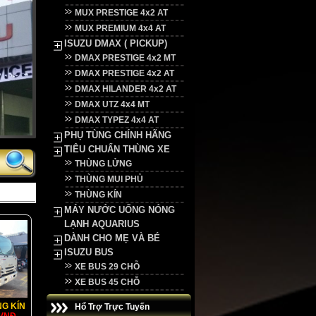
MUX PRESTIGE 4x2 AT
MUX PREMIUM 4x4 AT
ISUZU DMAX ( PICKUP)
DMAX PRESTIGE 4x2 MT
DMAX PRESTIGE 4x2 AT
DMAX HILANDER 4x2 AT
DMAX UTZ 4x4 MT
DMAX TYPEZ 4x4 AT
PHỤ TÙNG CHÍNH HÃNG
TIÊU CHUẨN THÙNG XE
THÙNG LỬNG
THÙNG MUI PHỦ
THÙNG KÍN
MÁY NƯỚC UỐNG NÓNG
LẠNH AQUARIUS
DÀNH CHO MẸ VÀ BÉ
ISUZU BUS
XE BUS 29 CHỖ
XE BUS 45 CHỖ
NG KÍN
Hổ Trợ Trực Tuyến