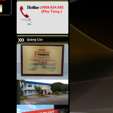
 VNĐ
0909.634.692
(Phụ Tùng )
Quảng Cáo