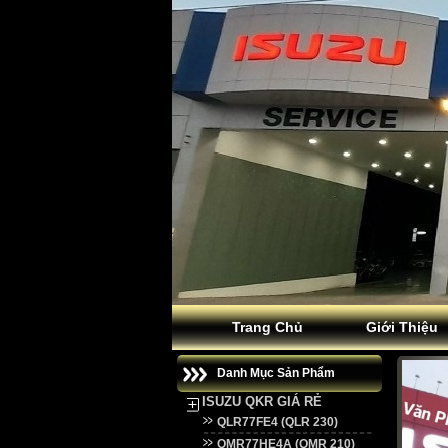
Trang Chủ
Giới Thiệu
Danh Mục Sản Phẩm
ISUZU QKR GIÁ RẺ
QLR77FE4 (QLR 230)
QMR77HE4A (QMR 210)