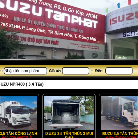
m:
Giá từ:
~ Đến:
SUZU NPR400 ( 3.4 Tấn)
 3,5 TẤN ĐÔNG LẠNH
ISUZU 3,5 TẤN THÙNG MUI
ISUZU 3,5 TẤN THÙ