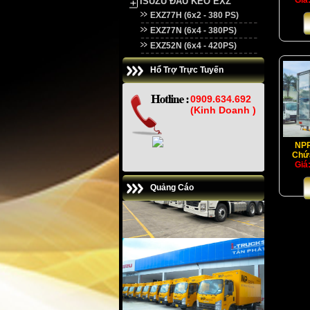
Giá
ISUZU ĐẦU KÉO EXZ
EXZ77H (6x2 - 380 PS)
EXZ77N (6x4 - 380PS)
EXZ52N (6x4 - 420PS)
Hổ Trợ Trực Tuyến
0909.634.692
(Kinh Doanh )
NPR
Chứa
Giá
Quảng Cáo