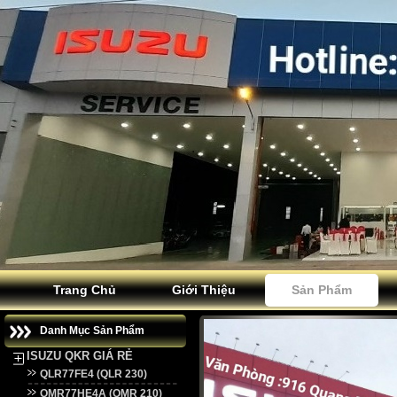
Trang Chủ
Giới Thiệu
Sản Phẩm
Danh Mục Sản Phẩm
ISUZU QKR GIÁ RẺ
QLR77FE4 (QLR 230)
QMR77HE4A (QMR 210)