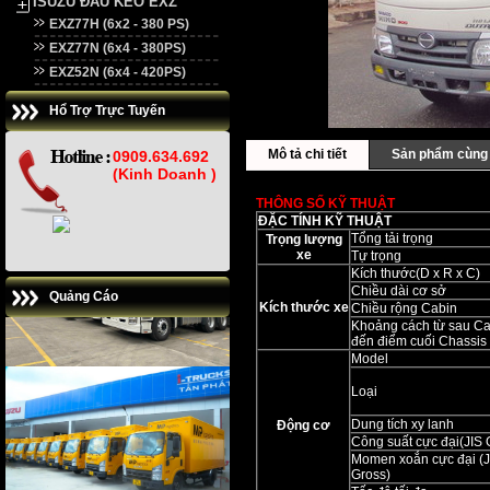
ISUZU ĐẦU KÉO EXZ
EXZ77H (6x2 - 380 PS)
EXZ77N (6x4 - 380PS)
EXZ52N (6x4 - 420PS)
Hổ Trợ Trực Tuyến
Mô tả chi tiết
Sản phẩm cùng 
0909.634.692
(Kinh Doanh )
THÔNG SỐ KỸ THUẬT
ĐẶC TÍNH KỸ THUẬT
Tổng tải trọng
Trọng lượng
xe
Tự trọng
Kích thước(D x R x C)
Chiều dài cơ sở
Quảng Cáo
Kích thước xe
Chiều rộng Cabin
Khoảng cách từ sau Ca
đến điểm cuối Chassis
Model
Loại
Dung tích xy lanh
Động cơ
Công suất cực đại(JIS 
Momen xoắn cực đại (J
Gross)