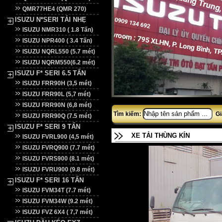
QMR77HE4 (QMR 270)
ISUZU N*SERI TẢI NHẸ
ISUZU NMR310 ( 1.8 Tấn)
ISUZU NPR400 ( 3.4 Tấn)
ISUZU NQRL550 (5.7 mét)
ISUZU NQRM550(6.2 mét)
ISUZU F* SERI 6.5 TẤN
ISUZU FRR90H (3,5 mét)
ISUZU FRR90L (5,7 mét)
ISUZU FRR90N (6,8 mét)
Tìm kiếm:
Gi
ISUZU FRR90Q (7.5 mét)
ISUZU F* SERI 9 TẤN
XE TẢI THÙNG KÍN
ISUZU FVRL900 (4,5 mét)
ISUZU FVRQ900 (7.7 mét)
ISUZU FVRS900 (8.1 mét)
ISUZU FVRU900 (9.8 mét)
ISUZU F* SERI 16 TẤN
ISUZU FVM34T (7.7 mét)
ISUZU FVM34W (9.2 mét)
ISUZU FVZ 6X4 ( 7,7 mét)