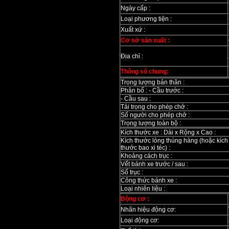
Ngày cấp :
Loại phương tiện :
Xuất xứ :
Cơ sở sản xuất :
Địa chỉ :
Thông số chung:
Trọng lượng bản thân :
Phân bố : - Cầu trước :
- Cầu sau :
Tải trọng cho phép chở :
Số người cho phép chở :
Trọng lượng toàn bộ :
Kích thước xe : Dài x Rộng x Cao :
Kích thước lòng thùng hàng (hoặc kích
thước bao xi téc) :
Khoảng cách trục :
Vết bánh xe trước / sau :
Số trục :
Công thức bánh xe :
Loại nhiên liệu :
Động cơ :
Nhãn hiệu động cơ:
Loại động cơ: