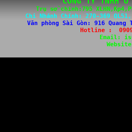
CÔNG TY TNHH Ô
Trụ sở chính:795 XLHN,Kp4,P
Chi Nhánh Chính: 
270-3
69 QL51,
Văn phòng Sài Gòn
: 
916 Quang 
Hotline :  
090
Email: 
is
Website