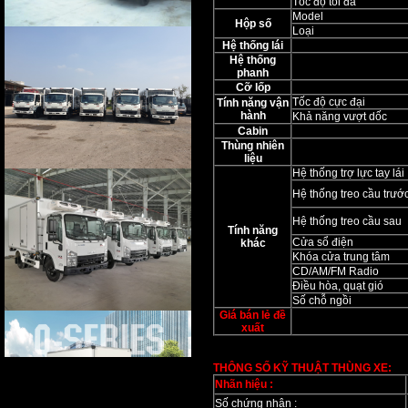
Tốc độ tối đa
Model
Hộp số
Loại
Hệ thống lái
Hệ thống
phanh
Cỡ lốp
Tốc độ cực đại
Tính năng vận
hành
Khả năng vượt dốc
Cabin
Thùng nhiên
liệu
Hệ thống trợ lực tay lái
Hệ thống treo cầu trướ
Hệ thống treo cầu sau
Tính năng
Cửa sổ điện
khác
Khóa cửa trung tâm
CD/AM/FM Radio
Điều hòa, quạt gió
Số chỗ ngồi
Giá bán lẻ đề
xuất
THÔNG SỐ KỸ THUẬT THÙNG XE:
Nhãn hiệu :
Số chứng nhận :