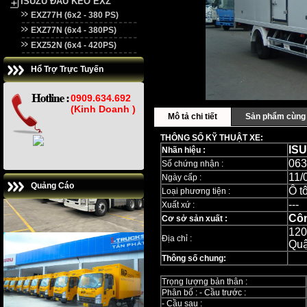
ISUZU ĐẦU KÉO EXZ
EXZ77H (6x2 - 380 PS)
EXZ77N (6x4 - 380PS)
EXZ52N (6x4 - 420PS)
Hổ Trợ Trực Tuyến
0909.634.692
(Kinh Doanh )
Mô tả chi tiết
Sản phẩm cùng 
THÔNG SỐ KỸ THUẬT XE:
IS
Nhãn hiệu :
063
Số chứng nhận :
11/
Ngày cấp :
Quảng Cáo
Ô tô
Loại phương tiện :
---
Xuất xứ :
Côn
Cơ sở sản xuất :
120
Địa chỉ :
Quậ
Thông số chung:
Trọng lượng bản thân :
Phân bố : - Cầu trước :
- Cầu sau :