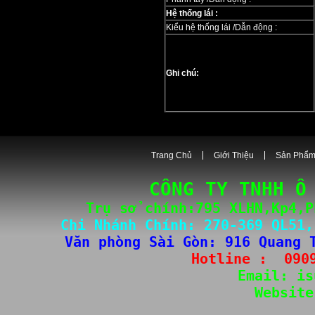
Hệ thống lái :
Kiểu hệ thống lái /Dẫn động :
Ghi chú:
Trang Chủ
Giới Thiệu
Sản Phẩ
CÔNG TY TNHH Ô
Trụ sở chính:795 XLHN,Kp4,P
Chi Nhánh Chính: 
270-3
69 QL51,
Văn phòng Sài Gòn
: 
916 Quang 
Hotline :  
090
Email: 
is
Website