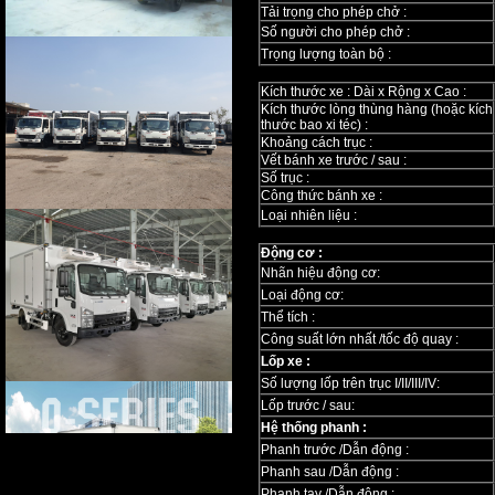
Tải trọng cho phép chở :
Số người cho phép chở :
Trọng lượng toàn bộ :
Kích thước xe : Dài x Rộng x Cao :
Kích thước lòng thùng hàng (hoặc kích
thước bao xi téc) :
Khoảng cách trục :
Vết bánh xe trước / sau :
Số trục :
Công thức bánh xe :
Loại nhiên liệu :
Động cơ :
Nhãn hiệu động cơ:
Loại động cơ:
Thể tích :
Công suất lớn nhất /tốc độ quay :
Lốp xe :
Số lượng lốp trên trục I/II/III/IV:
Lốp trước / sau:
Hệ thống phanh :
Phanh trước /Dẫn động :
Phanh sau /Dẫn động :
Phanh tay /Dẫn động :