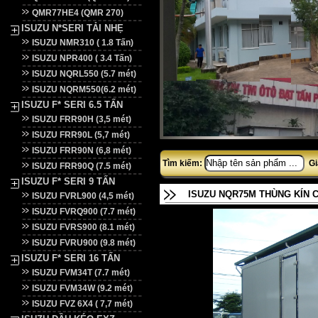
QMR77HE4 (QMR 270)
ISUZU N*SERI TẢI NHẸ
ISUZU NMR310 ( 1.8 Tấn)
ISUZU NPR400 ( 3.4 Tấn)
ISUZU NQRL550 (5.7 mét)
ISUZU NQRM550(6.2 mét)
ISUZU F* SERI 6.5 TẤN
ISUZU FRR90H (3,5 mét)
ISUZU FRR90L (5,7 mét)
ISUZU FRR90N (6,8 mét)
Tìm kiếm:
Gi
ISUZU FRR90Q (7.5 mét)
ISUZU F* SERI 9 TẤN
ISUZU NQR75M THÙNG KÍN 
ISUZU FVRL900 (4,5 mét)
ISUZU FVRQ900 (7.7 mét)
ISUZU FVRS900 (8.1 mét)
ISUZU FVRU900 (9.8 mét)
ISUZU F* SERI 16 TẤN
ISUZU FVM34T (7.7 mét)
ISUZU FVM34W (9.2 mét)
ISUZU FVZ 6X4 ( 7,7 mét)