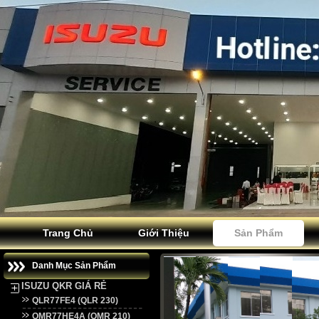
Trang Chủ
Giới Thiệu
Sản Phẩm
Danh Mục Sản Phẩm
ISUZU QKR GIÁ RẺ
QLR77FE4 (QLR 230)
QMR77HE4A (QMR 210)