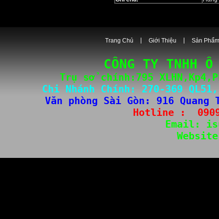
Trang Chủ
Giới Thiệu
Sản Phẩ
CÔNG TY TNHH Ô
Trụ sở chính:795 XLHN,Kp4,P
Chi Nhánh Chính: 
270-3
69 QL51,
Văn phòng Sài Gòn
: 
916 Quang 
Hotline :  
090
Email: 
is
Website