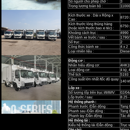
Số người cho phép chở :
3
Trọng lượng toàn bộ :
1100
Kích thước xe : Dài x Rộng x
8720 
Cao :
Kích thước lòng thùng hàng
6750 
(hoặc kích thước bao xi téc) :
Khoảng cách trục :
4990
Vết bánh xe trước / sau :
1790/
Số trục :
2
Công thức bánh xe :
4 x 2
Loại nhiên liệu :
Diese
Động cơ :
Nhãn hiệu động cơ:
4HK1
Loại động cơ:
4 kỳ, 
Thể tích :
519
Công suất lớn nhất /tốc độ quay
140 k
:
Lốp xe :
Số lượng lốp trên trục I/II/III/IV:
02/04/-
Lốp trước / sau:
8.25 -
Hệ thống phanh :
Phanh trước /Dẫn động :
Tang t
Phanh sau /Dẫn động :
Tang t
Phanh tay /Dẫn động :
Tác đ
Hệ thống lái :
Kiểu hệ thống lái /Dẫn động :
Trục v
Ghi chú:
Hàng 