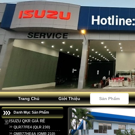
Trang Chủ
Giới Thiệu
Sản Phẩm
Danh Mục Sản Phẩm
ISUZU QKR GIÁ RẺ
QLR77FE4 (QLR 230)
QMR77HE4A (QMR 210)