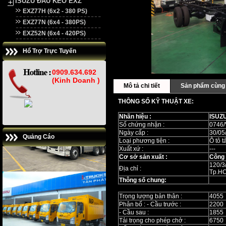
ISUZU ĐẦU KÉO EXZ
EXZ77H (6x2 - 380 PS)
EXZ77N (6x4 - 380PS)
EXZ52N (6x4 - 420PS)
Hổ Trợ Trực Tuyến
0909.634.692
(Kinh Doanh )
Mô tả chi tiết
Sản phẩm cùng 
THÔNG SỐ KỸ THUẬT XE:
Nhãn hiệu :
ISUZ
Số chứng nhận :
0746/
Ngày cấp :
30/05
Quảng Cáo
Loại phương tiện :
Ô tô t
Xuất xứ :
---
Cơ sở sản xuất :
Công 
120/3
Địa chỉ :
Tp.H
Thông số chung:
Trọng lượng bản thân :
4055
Phân bố : - Cầu trước :
2200
- Cầu sau :
1855
Tải trọng cho phép chở :
6750