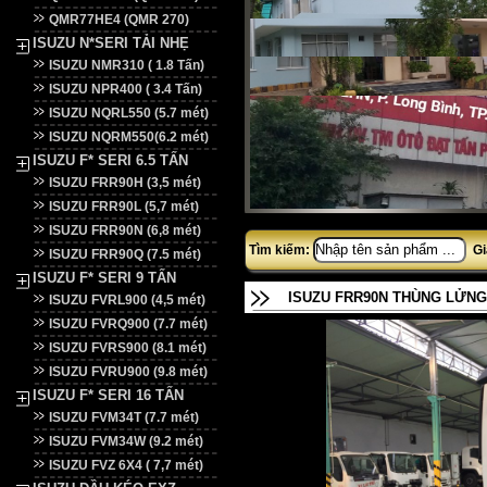
QMR77HE4 (QMR 270)
ISUZU N*SERI TẢI NHẸ
ISUZU NMR310 ( 1.8 Tấn)
ISUZU NPR400 ( 3.4 Tấn)
ISUZU NQRL550 (5.7 mét)
ISUZU NQRM550(6.2 mét)
ISUZU F* SERI 6.5 TẤN
ISUZU FRR90H (3,5 mét)
ISUZU FRR90L (5,7 mét)
ISUZU FRR90N (6,8 mét)
Tìm kiếm:
Gi
ISUZU FRR90Q (7.5 mét)
ISUZU F* SERI 9 TẤN
ISUZU FRR90N THÙNG LỬNG
ISUZU FVRL900 (4,5 mét)
ISUZU FVRQ900 (7.7 mét)
ISUZU FVRS900 (8.1 mét)
ISUZU FVRU900 (9.8 mét)
ISUZU F* SERI 16 TẤN
ISUZU FVM34T (7.7 mét)
ISUZU FVM34W (9.2 mét)
ISUZU FVZ 6X4 ( 7,7 mét)