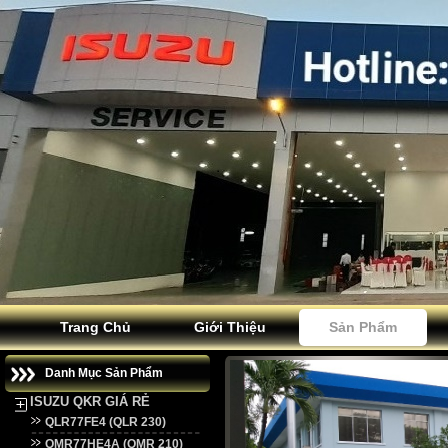
Trang Chủ
Giới Thiệu
Sản Phẩm
Danh Mục Sản Phẩm
ISUZU QKR GIÁ RẺ
QLR77FE4 (QLR 230)
QMR77HE4A (QMR 210)