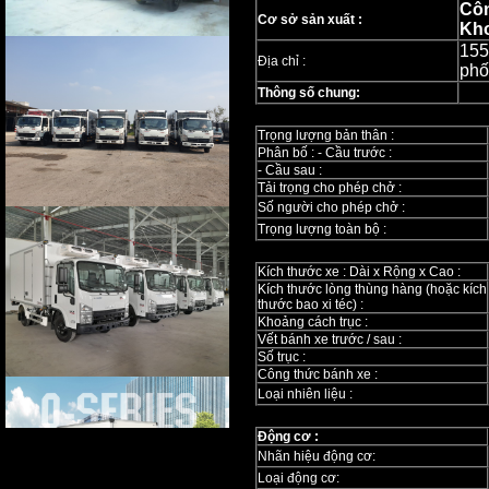
Côn
Cơ sở sản xuất :
Kh
155
Địa chỉ :
phố
Thông số chung:
Trọng lượng bản thân :
Phân bố : - Cầu trước :
- Cầu sau :
Tải trọng cho phép chở :
Số người cho phép chở :
Trọng lượng toàn bộ :
Kích thước xe : Dài x Rộng x Cao :
Kích thước lòng thùng hàng (hoặc kích
thước bao xi téc) :
Khoảng cách trục :
Vết bánh xe trước / sau :
Số trục :
Công thức bánh xe :
Loại nhiên liệu :
Động cơ :
Nhãn hiệu động cơ:
Loại động cơ: