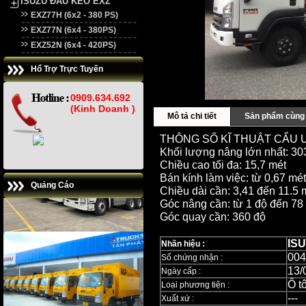
ISUZU ĐẦU KÉO EXZ
EXZ77H (6x2 - 380 PS)
EXZ77N (6x4 - 380PS)
EXZ52N (6x4 - 420PS)
Hổ Trợ Trực Tuyến
0909.634.692
(Kinh Doanh )
Mô tả chi tiết
Sản phẩm cùng 
THÔNG SỐ KĨ THUẬT CẨU U
Khối lượng nâng lớn nhất: 303
Chiều cao tối đa: 15,7 mét
Bán kính làm việc: từ 0,67 mé
Quảng Cáo
Chiều dài cần: 3,41 đến 11.5 
Góc nâng cần: từ 1 độ đến 78
Góc quay cần: 360 độ
IS
Nhãn hiệu :
004
Số chứng nhận :
13/
Ngày cấp :
Ô tô
Loại phương tiện :
---
Xuất xứ :