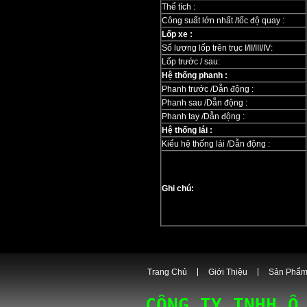
Thể tích :
Công suất lớn nhất /tốc độ quay :
Lốp xe :
Số lượng lốp trên trục I/II/III/IV:
Lốp trước / sau:
Hệ thống phanh :
Phanh trước /Dẫn động :
Phanh sau /Dẫn động :
Phanh tay /Dẫn động :
Hệ thống lái :
Kiểu hệ thống lái /Dẫn động :
Ghi chú:
Trang Chủ
Giới Thiệu
Sản Phẩ
CÔNG TY TNHH Ô