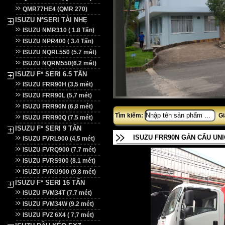
QMR77HE4 (QMR 270)
ISUZU N*SERI TẢI NHẸ
ISUZU NMR310 ( 1.8 Tấn)
ISUZU NPR400 ( 3.4 Tấn)
ISUZU NQRL550 (5.7 mét)
ISUZU NQRM550(6.2 mét)
ISUZU F* SERI 6.5 TẤN
ISUZU FRR90H (3,5 mét)
ISUZU FRR90L (5,7 mét)
ISUZU FRR90N (6,8 mét)
Tìm kiếm:
Gi
ISUZU FRR90Q (7.5 mét)
ISUZU F* SERI 9 TẤN
ISUZU FRR90N GẮN CẨU UNI
ISUZU FVRL900 (4,5 mét)
ISUZU FVRQ900 (7.7 mét)
ISUZU FVRS900 (8.1 mét)
ISUZU FVRU900 (9.8 mét)
ISUZU F* SERI 16 TẤN
ISUZU FVM34T (7.7 mét)
ISUZU FVM34W (9.2 mét)
ISUZU FVZ 6X4 ( 7,7 mét)