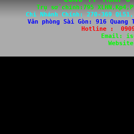
Trụ sở chính:795 XLHN,Kp4,P
Chi Nhánh Chính: 
270-3
69 QL51,
Văn phòng Sài Gòn
: 
916 Quang 
Hotline :  
090
Email: 
is
Website