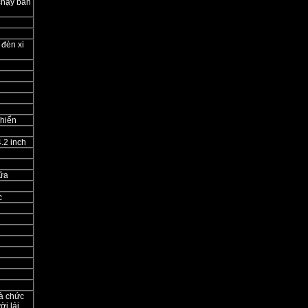
chạy ban
 đèn xi
khiển
4.2 inch
iữa
c
và chức
i lái