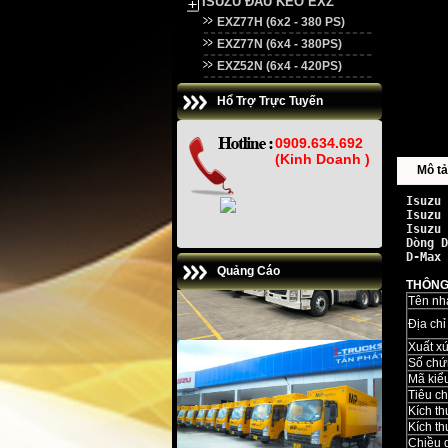
ISUZU ĐẦU KÉO EXZ
EXZ77H (6x2 - 380 PS)
EXZ77N (6x4 - 380PS)
EXZ52N (6x4 - 420PS)
Hổ Trợ Trực Tuyến
0909.634.692
(Kinh Doanh )
Mô tả 
Isuzu 
Isuzu 
Isuzu 
Dòng 
D
D-Max 
Quảng Cáo
THÔNG
Tên nh
Địa chỉ
Xuất x
Số chứ
Mã kiểu
Tiêu ch
Kích th
Kích th
Chiều 