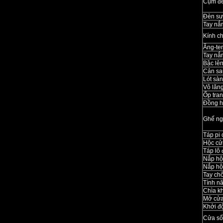
Cụm đè
Đèn s
Tay nắ
Kính c
Ăng-te
Tay nắ
Bậc lê
Cản sa
Lót sàn
Vô lăn
Ốp tran
Đồng hồ
Ghế ng
Táp pi 
Hộc cử
Táp lô 
Nắp hộc
Nắp hộc
Tay ch
Tính n
Chìa k
Mở cửa
Khởi đ
Cửa sổ