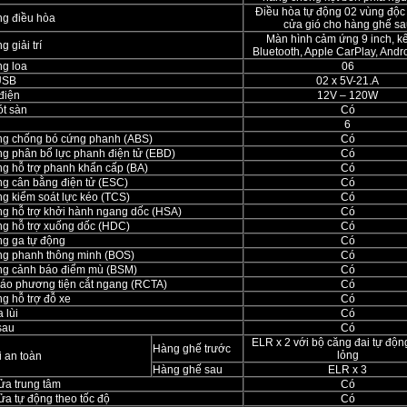
Điều hòa tự động 02 vùng độc 
ng điều hòa
cửa gió cho hàng ghế sa
Màn hình cảm ứng 9 inch, kế
g giải trí
Bluetooth, Apple CarPlay, Andr
ng loa
06
USB
02 x 5V-21.A
điện
12V – 120W
ót sàn
Có
6
ng chống bó cứng phanh (ABS)
Có
ng phân bổ lực phanh điện tử (EBD)
Có
ng hỗ trợ phanh khẩn cấp (BA)
Có
ng cân bằng điện tử (ESC)
Có
ng kiểm soát lực kéo (TCS)
Có
ng hỗ trợ khởi hành ngang dốc (HSA)
Có
ng hỗ trợ xuống dốc (HDC)
Có
ng ga tự động
Có
ng phanh thông minh (BOS)
Có
ng cảnh báo điểm mù (BSM)
Có
áo phương tiện cắt ngang (RCTA)
Có
g hỗ trợ đỗ xe
Có
 lùi
Có
sau
Có
ELR x 2 với bộ căng đai tự độn
Hàng ghế trước
lỏng
i an toàn
Hàng ghế sau
ELR x 3
ửa trung tâm
Có
ửa tự động theo tốc độ
Có