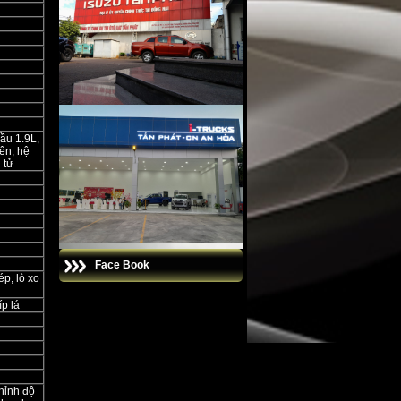
ầu 1.9L,
iên, hệ
 tử
Face Book
ép, lò xo
p lá
hỉnh độ