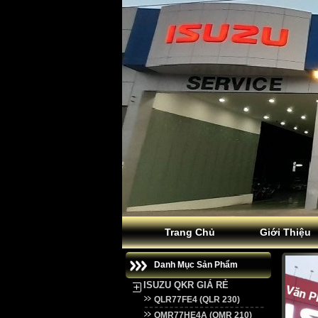
Trang Chủ
Giới Thiệu
Danh Mục Sản Phẩm
ISUZU QKR GIÁ RẺ
QLR77FE4 (QLR 230)
QMR77HE4A (QMR 210)