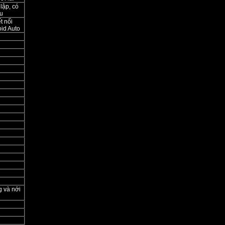
lập, có
u
t nối
oid Auto
g và nới