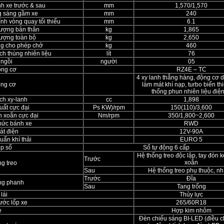
h xe trước & sau
mm
1,570/1,570
 sáng gầm xe
mm
240
nh vòng quay tối thiểu
mm
6.1
lượng bản thân
kg
1,865
lượng toàn bộ
kg
2,650
ọng cho phép chở
kg
460
ch thùng nhiên liệu
lít
76
 ngồi
người
05
ộng cơ
RZ4E – TC
4 xy lanh thẳng hàng, động cơ d
ộng cơ
làm mát khí nạp, turbo biến th
thống phun nhiên liệu điện
ch xy-lanh
cc
1,898
uất cực đại
Ps KW)/rpm
150(110)/3,600
 xoắn cực đại
Nm/rpm
350/1,800~2,600
hức bánh xe
RWD
át điện
12V-90A
uẩn khí thải
EURO 5
ộp số
Số tự động 6 cấp
Hệ thống treo độc lập, tay đòn k
Trước
xoắn
g treo
Sau
Hệ thống treo phụ thuộc, nhí
Trước
Đĩa
ng phanh
Sau
Tang trống
lái
Thủy lực
ước lốp xe
265/60R18
e
Hợp kim nhôm
Đèn chiếu sáng BI-LED (điều c