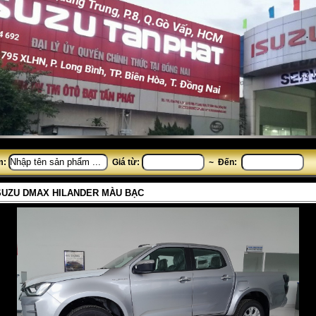
m:
Giá từ:
~ Đến:
SUZU DMAX HILANDER MÀU BẠC