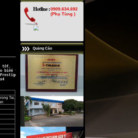
0909.634.692
(Phụ Tùng )
Quảng Cáo
 tốt. 
o biến thiên, hệ thống phun nhiên liệu điện tử, giúp sinh công s
Prestige 1.9 4x2 AT
; 
x4
ong Tai,
an