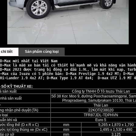
chi tiết
Sản phẩm cùng loại
D-Max
 mới nhất tại Việt Nam
D-Max
 là mẫu xe bán tải có thiết kế mạnh mẽ và khả năng vận hành
D-Max 2023
 được trang bị động cơ dầu 1.9L, làm mát khí nạp, turb
-Max
 của 
Isuzu
 có 5 phiên bản: 
D-Max Prestige 1.9 4x2 MT
; 
D-Max 
Hi-Lander 1.9 4x2 AT
; 
D-Max Type 1.9 AT 4x4
;  
D-max UTZ 1.9 MT 4
 SỐ KỸ THUÂT XE:
à sản xuất
Công ty TNHH Ô Tô Isuzu Thái Lan
Số 38 Kor. Moo 9, đường Poochaosamingprai, Samr
 nhà sản xuất
Phrapradaeng, Samutprakarn 10130, Thái L
ứ
Thái Lan
ng nhận phê duyệt (TA)
22KOT/238020
 loại
TFR87JDL-TDPHVN
uẩn khí xả
Euro 5
ước tổng thể (D x R x C)
mm
5,265 x 1,870 x 1,790
ước lọt lòng thùng xe (Dx xC)
mm
1,495 x 1,530 x 490
dài cơ sở
mm
3,125