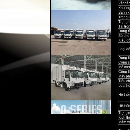
Vệt bán
Khoảng
Bánh kí
Trọng 
Trọng 
Tải tr
Dung tí
Số chỗ
Kiểu đ
Loại đ
Dung tí
Công s
Mô men
Công t
Máy ph
Tiêu ch
Loại h
Hệ thốn
Hệ thố
Trợ lực 
Kích th
Mâm x