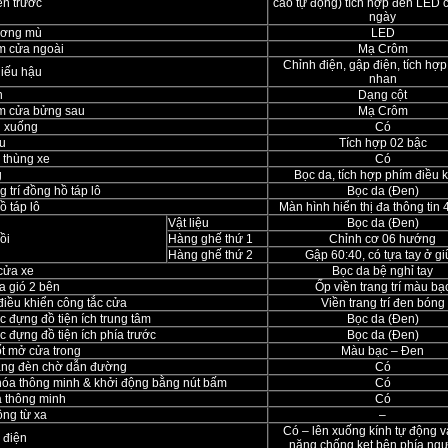
n trước
cao tự động) tích hợp đèn LED 
ngày
ương mù
LED
m cửa ngoài
Mạ Crôm
Chỉnh điện, gập điện, tích hợp
hiếu hậu
nhan
n
Dạng cột
m cửa bửng sau
Mạ Crôm
n xuống
Có
u
Tích hợp 02 bậc
 thùng xe
Có
g
Bọc da, tích hợp phím điều 
g trí đồng hồ táp lô
Bọc da (Đen)
 táp lô
Màn hình hiển thị đa thông tin 
Vật liệu
Bọc da (Đen)
ồi
Hàng ghế thứ 1
Chỉnh cơ 06 hướng
Hàng ghế thứ 2
Gập 60:40, có tựa tay ở g
cửa xe
Bọc da bệ nghỉ tay
a gió 2 bên
Ốp viền trang trí màu bạ
điều khiển công tắc cửa
Viền trang trí đen bóng
 đựng đồ tiện ích trung tâm
Bọc da (Đen)
 đựng đồ tiện ích phía trước
Bọc da (Đen)
ốt mở cửa trong
Màu bạc – Đen
ăng đèn chờ dẫn đường
Có
hóa thông minh & khởi động bằng nút bấm
Có
 thông minh
Có
ộng từ xa
–
Có – lên xuống kính tự động 
 điện
năng chống kẹt bên phía ngườ