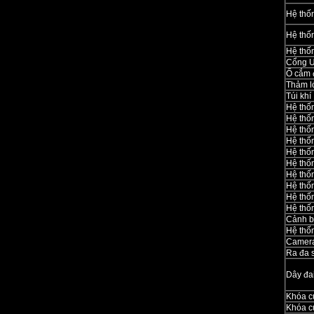
Hệ thố
Hệ thốn
Hệ thố
Cổng 
Ổ cắm 
Thảm l
Túi khí
Hệ thố
Hệ thố
Hệ thố
Hệ thố
Hệ thố
Hệ thố
Hệ thố
Hệ thố
Hệ thố
Hệ thố
Cảnh b
Hệ thốn
Camera
Ra đa 
Dây đa
Khóa c
Khóa c