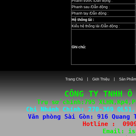
Phanh trước /Dẫn động :
Phanh sau /Dẫn động :
Phanh tay /Dẫn động :
Hệ thống lái :
Kiểu hệ thống lái /Dẫn động :
Ghi chú:
Trang Chủ
Giới Thiệu
Sản Phẩ
CÔNG TY TNHH Ô
Trụ sở chính:795 XLHN,Kp4,P
Chi Nhánh Chính: 
270-3
69 QL51,
Văn phòng Sài Gòn
: 
916 Quang 
Hotline :  
090
Email: 
is