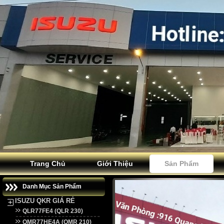
Trang Chủ
Giới Thiệu
Sản Phẩm
Danh Mục Sản Phẩm
ISUZU QKR GIÁ RẺ
QLR77FE4 (QLR 230)
QMR77HE4A (QMR 210)