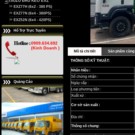
ISUZU ĐẦU KÉO EXZ
EXZ77H (6x2 - 380 PS)
EXZ77N (6x4 - 380PS)
EXZ52N (6x4 - 420PS)
Hổ Trợ Trực Tuyến
0909.634.692
(Kinh Doanh )
Mô tả chi tiết
Sản phẩm cùng 
THÔNG SỐ KỸ THUẬT:
Nhãn hiệu :
Số chứng nhận :
Quảng Cáo
Ngày cấp :
Loại phương tiện :
Xuất xứ :
Cơ sở sản xuất :
Địa chỉ :
Thông số chung: