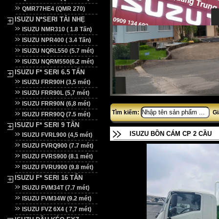
QMR77HE4 (QMR 270)
ISUZU N*SERI TẢI NHẸ
ISUZU NMR310 ( 1.8 Tấn)
ISUZU NPR400 ( 3.4 Tấn)
ISUZU NQRL550 (5.7 mét)
ISUZU NQRM550(6.2 mét)
ISUZU F* SERI 6.5 TẤN
ISUZU FRR90H (3,5 mét)
ISUZU FRR90L (5,7 mét)
ISUZU FRR90N (6,8 mét)
Tìm kiếm:
Gi
ISUZU FRR90Q (7.5 mét)
ISUZU F* SERI 9 TẤN
ISUZU BỒN CÁM CP 2 CẦU
ISUZU FVRL900 (4,5 mét)
ISUZU FVRQ900 (7.7 mét)
ISUZU FVRS900 (8.1 mét)
ISUZU FVRU900 (9.8 mét)
ISUZU F* SERI 16 TẤN
ISUZU FVM34T (7.7 mét)
ISUZU FVM34W (9.2 mét)
ISUZU FVZ 6X4 ( 7,7 mét)