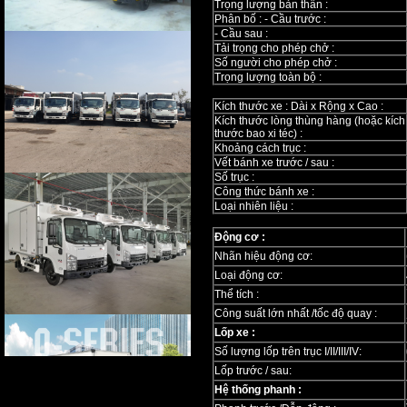
Trọng lượng bản thân :
Phân bố : - Cầu trước :
- Cầu sau :
Tải trọng cho phép chở :
Số người cho phép chở :
Trọng lượng toàn bộ :
Kích thước xe : Dài x Rộng x Cao :
Kích thước lòng thùng hàng (hoặc kích
thước bao xi téc) :
Khoảng cách trục :
Vết bánh xe trước / sau :
Số trục :
Công thức bánh xe :
Loại nhiên liệu :
Động cơ :
Nhãn hiệu động cơ:
Loại động cơ:
Thể tích :
Công suất lớn nhất /tốc độ quay :
Lốp xe :
Số lượng lốp trên trục I/II/III/IV:
Lốp trước / sau:
Hệ thống phanh :