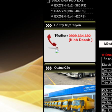
ISUZU ĐẦU KÉO EXZ
EXZ77H (6x2 - 380 PS)
EXZ77N (6x4 - 380PS)
EXZ52N (6x4 - 420PS)
Hổ Trợ Trực Tuyến
0909.634.692
(Kinh Doanh )
Mô tả 
THÔNG
Tên nh
Địa chỉ
Quảng Cáo
Xuất x
Số chứ
Mã kiểu
Tiêu ch
Kích th
Kích th
Chiều 
Vệt bán
Khoảng
Bán kín