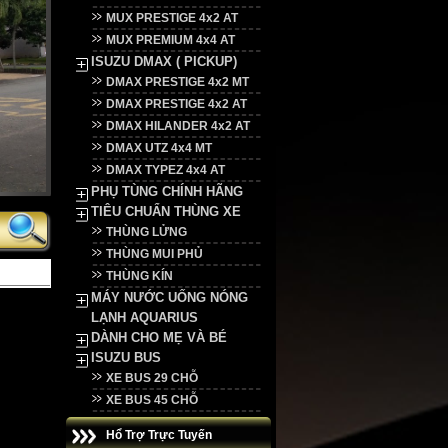
MUX PRESTIGE 4x2 AT
MUX PREMIUM 4x4 AT
ISUZU DMAX ( PICKUP)
DMAX PRESTIGE 4x2 MT
DMAX PRESTIGE 4x2 AT
DMAX HILANDER 4x2 AT
DMAX UTZ 4x4 MT
DMAX TYPEZ 4x4 AT
PHỤ TÙNG CHÍNH HÃNG
TIÊU CHUẨN THÙNG XE
THÙNG LỬNG
THÙNG MUI PHỦ
THÙNG KÍN
MÁY NƯỚC UỐNG NÓNG
LẠNH AQUARIUS
DÀNH CHO MẸ VÀ BÉ
ISUZU BUS
XE BUS 29 CHỖ
XE BUS 45 CHỖ
Hổ Trợ Trực Tuyến