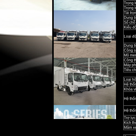
Trọng 
Trọng 
Tải tr
Dung tí
Số chỗ
Kiểu đ
Loại đ
Dung tí
Công s
Mô men
Công t
Máy ph
Tiêu ch
Loại h
Hệ thố
Khóa vi
Hệ thốn
Hệ thố
Trợ lực 
Kích th
Mâm x