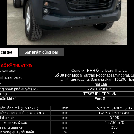
chi tiết
Sản phẩm cùng loại
 SỐ KỸ THUẬT XE:
à sản xuất
Công ty TNHH Ô Tô Isuzu Thái Lan
Số 38 Kor. Moo 9, đường Poochaosamingprai, 
 nhà sản xuất
Tai, Phrapradaeng, Samutprakarn 10130, Thá
ứ
Thái Lan
ng nhận phê duyệt (TA)
22KOT/238019
 loại
TFS87JDL-TEPHVN
uẩn khí xả
Euro 5
ước tổng thể (D x R x C)
mm
5,270 x 1,870 x 1,785
ước lọt lòng thùng xe (DxRxC)
mm
1,495 x 1,530 x 490
dài cơ sở
mm
3,125
h xe trước & sau
mm
1,570/1,570
 sáng gầm xe
mm
235
h vòng quay tối thiểu
m
6.1