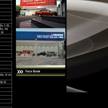
ầu 1.9L,
iên, hệ
 tử
Face Book
ép, lò xo
íp lá