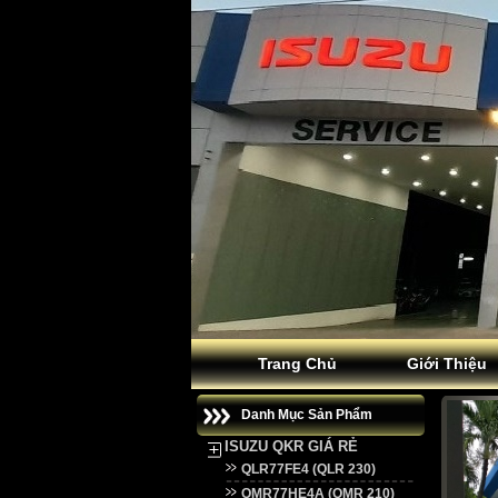
Trang Chủ
Giới Thiệu
Danh Mục Sản Phẩm
ISUZU QKR GIÁ RẺ
QLR77FE4 (QLR 230)
QMR77HE4A (QMR 210)