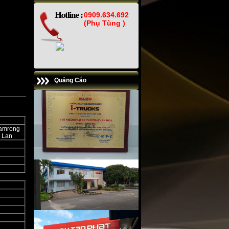
0909.634.692
(Phụ Tùng )
Quảng Cáo
Samrong
i Lan