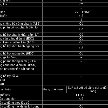
g giải trí
–
ng loa
02
USB
–
điện
12V – 120W
ót sàn
Có
2
ng chống bó cứng phanh (ABS)
Có
ng phân bổ lực phanh điện tử
Có
ng hỗ trợ phanh khẩn cấp (BA)
Có
ng cân bằng điện tử (ESC)
Có
ng kiểm soát lực kéo (TCS)
Có
ng hỗ trợ khởi hành ngang dốc
Có
ng hỗ trợ xuống dốc (HDC)
Có
ng ga tự động
–
ng phanh thông minh (BOS)
–
ng cảnh báo điểm mù (BSM)
–
áo phương tiện cắt ngang
–
g hỗ trợ đỗ xe
–
 lùi
–
sau
–
ELR x 2 với bộ căng đai tự độn
i an toàn
Hàng ghế trước
lỏng
ghế sau
ELR x 3
ửa trung tâm
Có
ửa tự động theo tốc độ
–
a tự động mở khi túi khí bung
Có