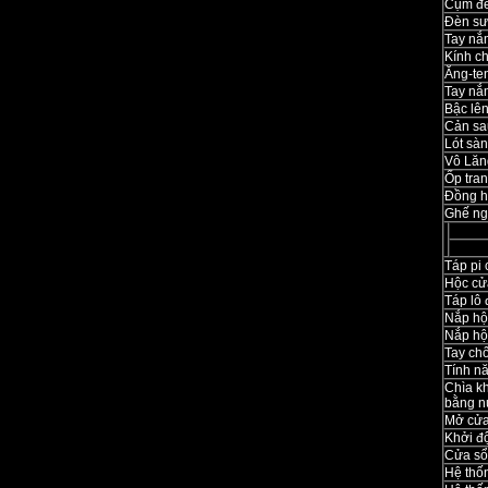
Cụm đè
Đèn s
Tay nắ
Kính c
Ăng-te
Tay nắ
Bậc lê
Cản sa
Lót sàn
Vô Lăn
Ốp tran
Đồng hồ
Ghế ng
Táp pi 
Hộc cử
Táp lô 
Nắp hộc
Nắp hộc
Tay ch
Tính n
Chìa k
bằng n
Mở cửa
Khởi đ
Cửa sổ
Hệ thố