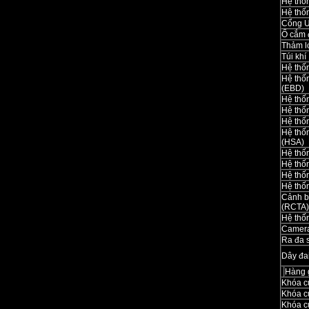
Hệ thốn
Hệ thố
Cổng 
Ổ cắm 
Thảm l
Túi khí
Hệ thố
Hệ thố
(EBD)
Hệ thố
Hệ thố
Hệ thố
Hệ thố
(HSA)
Hệ thố
Hệ thố
Hệ thố
Hệ thố
Cảnh b
(RCTA)
Hệ thốn
Camera
Ra đa 
Dây đa
Hàng 
Khóa c
Khóa c
Khóa cử