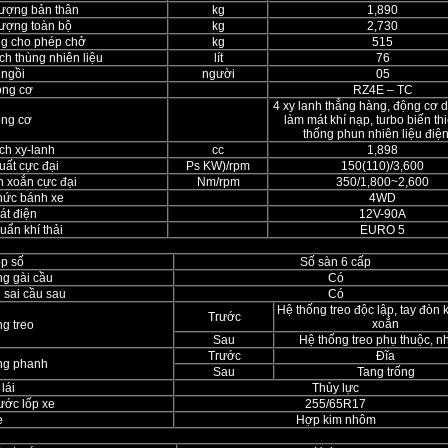
lượng bản thân
kg
1,890
lượng toàn bộ
kg
2,730
ọng cho phép chở
kg
515
ch thùng nhiên liệu
lít
76
 ngồi
người
05
ộng cơ
RZ4E – TC
4 xy lanh thẳng hàng, động cơ d
ộng cơ
làm mát khí nạp, turbo biến th
thống phun nhiên liệu điện
ch xy-lanh
cc
1,898
uất cực đại
Ps KW)/rpm
150(110)/3,600
 xoắn cực đại
Nm/rpm
350/1,800~2,600
hức bánh xe
4WD
át điện
12V-90A
uẩn khí thải
EURO 5
ôp số
Số sàn 6 cấp
ng gài cầu
Có
 sai cầu sau
Có
Hệ thống treo độc lập, tay đòn k
Trước
xoắn
g treo
Sau
Hệ thống treo phụ thuộc, nh
Trước
Đĩa
ng phanh
Sau
Tang trống
lái
Thủy lực
ước lốp xe
255/65R17
e
Hợp kim nhôm