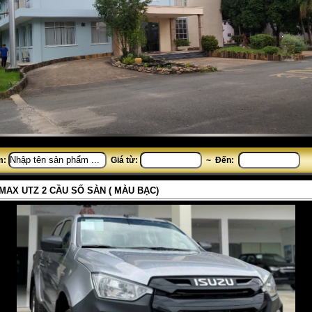
m:
Giá từ:
~ Đến:
MAX UTZ 2 CẦU SỐ SÀN ( MÀU BẠC)