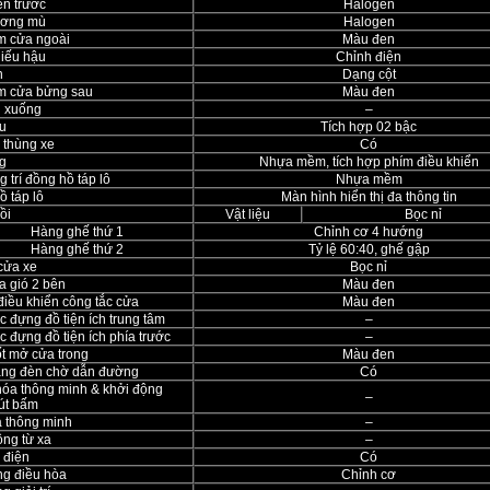
n trước
Halogen
ương mù
Halogen
m cửa ngoài
Màu đen
hiếu hậu
Chỉnh điện
n
Dạng cột
m cửa bửng sau
Màu đen
n xuống
–
u
Tích hợp 02 bậc
 thùng xe
Có
g
Nhựa mềm, tích hợp phím điều khiển
g trí đồng hồ táp lô
Nhựa mềm
 táp lô
Màn hình hiển thị đa thông tin
ồi
Vật liệu
Bọc nỉ
Hàng ghế thứ 1
Chỉnh cơ 4 hướng
Hàng ghế thứ 2
Tỷ lệ 60:40, ghế gập
cửa xe
Bọc nỉ
a gió 2 bên
Màu đen
điều khiển công tắc cửa
Màu đen
 đựng đồ tiện ích trung tâm
–
 đựng đồ tiện ích phía trước
–
ốt mở cửa trong
Màu đen
ăng đèn chờ dẫn đường
Có
hóa thông minh & khởi động
–
út bấm
 thông minh
–
ộng từ xa
–
 điện
Có
ng điều hòa
Chỉnh cơ